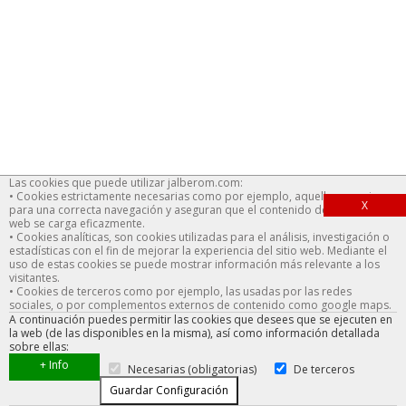
Las cookies que puede utilizar
jalberom.com
:
• Cookies estrictamente necesarias como por ejemplo, aquellas que sirven
X
para una correcta navegación y aseguran que el contenido de la página
web se carga eficazmente.
• Cookies analíticas, son cookies utilizadas para el análisis, investigación o
estadísticas con el fin de mejorar la experiencia del sitio web. Mediante el
uso de estas cookies se puede mostrar información más relevante a los
visitantes.
• Cookies de terceros como por ejemplo, las usadas por las redes
sociales, o por complementos externos de contenido como google maps.
A continuación puedes permitir las cookies que desees que se ejecuten en
la web (de las disponibles en la misma), así como información detallada
sobre ellas:
+ Info
Necesarias (obligatorias)
De terceros
Guardar Configuración
Uso de cookies